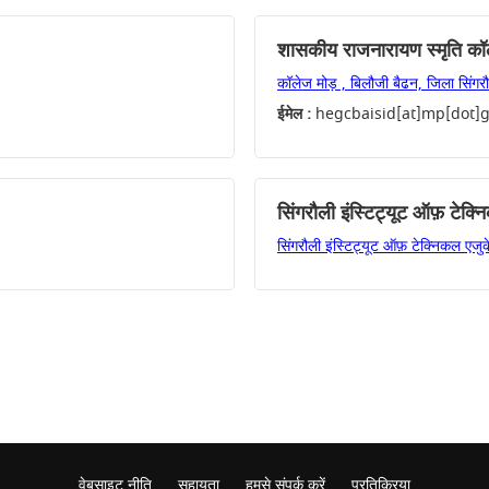
शासकीय राजनारायण स्मृति कॉ
कॉलेज मोड़ , बिलौजी बैढन, जिला सिंगरौ
ईमेल :
hegcbaisid[at]mp[dot]g
सिंगरौली इंस्टिट्यूट ऑफ़ टेक्
सिंगरौली इंस्टिट्यूट ऑफ़ टेक्निकल एजुक
वेबसाइट नीति
सहायता
हमसे संपर्क करें
प्रतिक्रिया